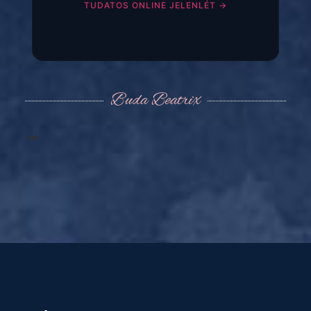
TUDATOS ONLINE JELENLÉT →
Buda Beatrix
Webdesign by Lilith →