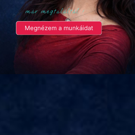
... már megtaláltál !
Megnézem a munkáidat