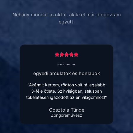
Néhány mondat azoktól, akikkel már dolgoztam
együtt.
Arculattervezés
egyedi arculatok és honlapok
"Akármit kértem, rögtön volt rá legalább
3-féle ötlete. Színvilágban, stílusban
tökéletesen igazodott az én világomhoz!"
Gosztola Tünde
Zongoraművész