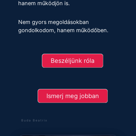
hanem működjön is.
Nem gyors megoldásokban
gondolkodom, hanem működőben.
Beszéljünk róla
Ismerj meg jobban
Buda Beatrix