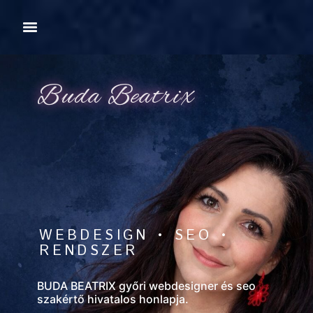
Buda Beatrix
WEBDESIGN • SEO •
RENDSZER
BUDA BEATRIX győri webdesigner és seo
szakértő hivatalos honlapja.