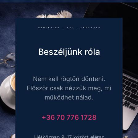
WEBDESIGN • SEO • RENDSZER
Beszéljünk róla
Nem kell rögtön dönteni.
Először csak nézzük meg, mi
működhet nálad.
+36 70 776 1728
Hétköznap 9–17 között elérsz